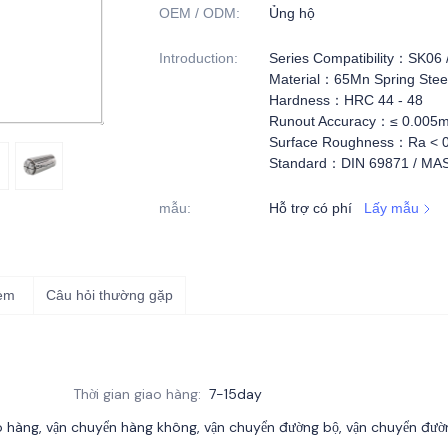
OEM / ODM
:
Ủng hộ
Introduction
:
Series Compatibility：SK06 
Material：65Mn Spring Stee
Hardness：HRC 44 - 48
Runout Accuracy：≤ 0.005m
Surface Roughness：Ra < 
Standard：DIN 69871 / MAS 
mẫu
:
Hỗ trợ có phí
Lấy mẫu
kèm
Câu hỏi thường gặp
Thời gian giao hàng
:
7-15day
 hàng, vận chuyển hàng không, vận chuyển đường bộ, vận chuyển đườ