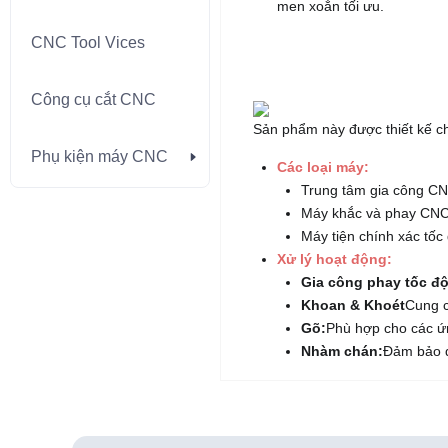
men xoắn tối ưu.
CNC Tool Vices
CNC Tool Vices
Công cụ cắt CNC
Công cụ cắt CNC
Sản phẩm này được thiết kế ch
Phụ kiện máy CNC
Phụ kiện máy CNC
Các loại máy:
Trung tâm gia công 
Máy khắc và phay CN
Máy tiện chính xác tốc
Xử lý hoạt động:
Gia công phay tốc độ
Khoan & Khoét
Cung c
Gõ:
Phù hợp cho các ứ
Nhàm chán:
Đảm bảo đ