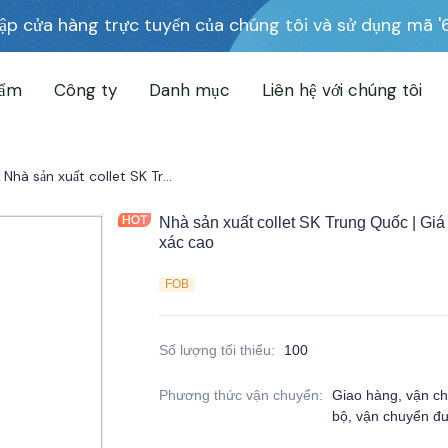
 cập cửa hàng trực tuyến của chúng tôi và sử dụng mã '
hẩm
Công ty
Danh mục
Liên hệ với chúng tôi
 Collets
Nhà sản xuất collet SK Trung Quốc | Giá bán buôn SK6/SK10/SK16 độ chính xác cao
Nhà sản xuất collet SK Trung Quốc | G
xác cao
FOB
Số lượng tối thiểu
:
100
Phương thức vận chuyển
:
Giao hàng, vận c
bộ, vận chuyển đ