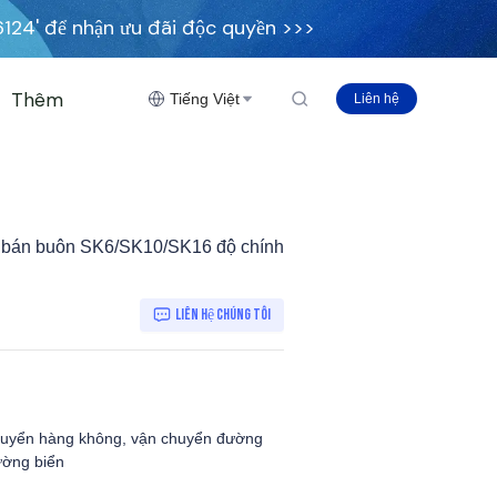
6124' để nhận ưu đãi độc quyền >>>
Thêm
Tiếng Việt
Liên hệ
iá bán buôn SK6/SK10/SK16 độ chính
Liên hệ chúng tôi
huyển hàng không, vận chuyển đường
ường biển