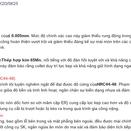
SK20/SK25
 của
≤ 0.005mm
. Mức độ chính xác cao này giảm thiểu rung động trong
a công hoàn thiện vượt trội và giảm thiểu đáng kể sự mài mòn trên các 
nh.
p
p
Thép hợp kim 65Mn
, nổi tiếng với độ đàn hồi tuyệt vời và khả năng
u này đảm bảo rằng collet duy trì lực kẹp và khả năng giữ hình dạng n
RC44-48)
 trình tôi luyện nghiêm ngặt để đạt được độ cứng của
HRC44-48
. Phạm 
 giữa độ bền và tính linh hoạt, ngăn chặn sự biến dạng nhựa và đảm b
óc nón dốc hơn so với mâm cặp ER) cung cấp lực kẹp cao hơn và độ c
ụng cụ cắt bị trượt hoặc bị kéo ra trong quá trình gia công nặng.
ác
ng, bao gồm lỗ bên trong và mặt phẳng bên ngoài, đều được mài chín
đỡ công cụ SK, ngăn ngừa ăn mòn do ma sát và đảm bảo diện tích tiếp 