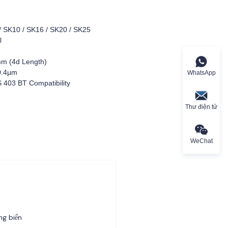
/ SK10 / SK16 / SK20 / SK25
l
m (4d Length)
0.4µm
WhatsApp
403 BT Compatibility
Thư điện tử
WeChat
ng biển