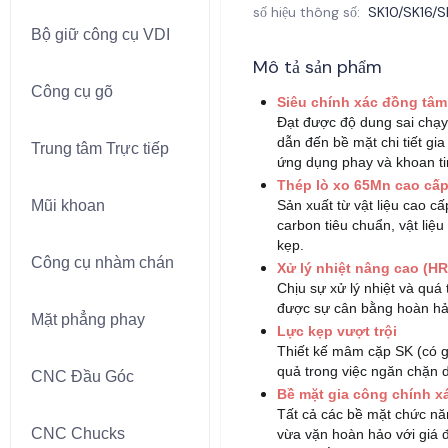
số hiệu thông số
:
SK10/SK16/
Bộ giữ công cụ VDI
Bộ giữ công cụ VDI
Mô tả sản phẩm
Công cụ gõ
Công cụ gõ
Siêu chính xác đồng tâm
Đạt được độ dung sai chạy
dẫn đến bề mặt chi tiết gi
Trung tâm Trực tiếp
Trung tâm Trực tiếp
ứng dụng phay và khoan ti
Thép lò xo 65Mn cao cấ
Sản xuất từ vật liệu cao cấ
Mũi khoan
Mũi khoan
carbon tiêu chuẩn, vật liệ
kẹp.
Công cụ nhàm chán
Công cụ nhàm chán
Xử lý nhiệt nâng cao (H
Chịu sự xử lý nhiệt và quá
được sự cân bằng hoàn hảo
Mặt phẳng phay
Mặt phẳng phay
Lực kẹp vượt trội
Thiết kế mâm cặp SK (có g
quả trong việc ngăn chặn d
CNC Đầu Góc
CNC Đầu Góc
Bề mặt gia công chính x
Tất cả các bề mặt chức nă
CNC Chucks
CNC Chucks
vừa vặn hoàn hảo với giá 