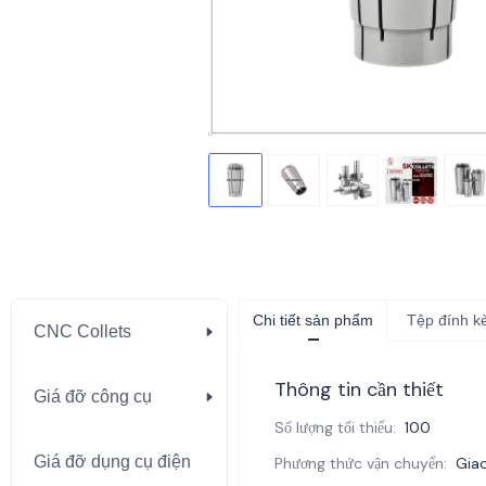
Chi tiết sản phẩm
Tệp đính 
CNC Collets
CNC Collets
Thông tin cần thiết
Giá đỡ công cụ
Giá đỡ công cụ
Số lượng tối thiểu
:
100
Giá đỡ dụng cụ điện
Giá đỡ dụng cụ điện
Phương thức vận chuyển
:
Giao