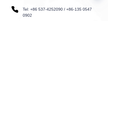
Tel: +86 537-4252090 / +86-135 0547
UZ
0902
Qo'shish: N0.9 Quanxin Rd., Sishui
iqtisodiy rivojlanish zonasi, Sishui,
Shandong, Xitoy
Ism
Pochta
Mamlakat