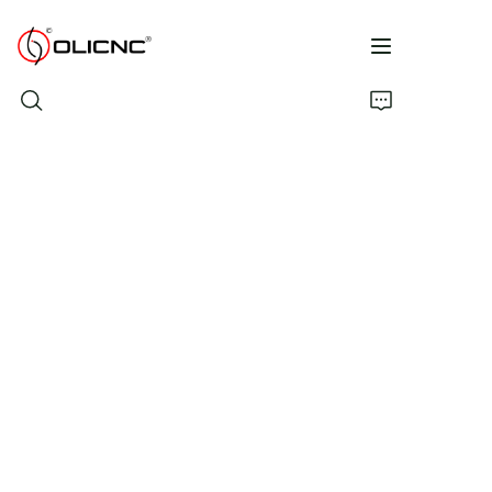
Bosh sahifa
Mahsulotlar
Компания
Katalog
Biz bilan bog'laning
FAQ