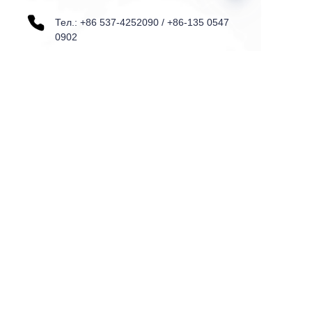
Тел.: +86 537-4252090 / +86-135 0547
RU
0902
Добавить: N0.9 Quanxin Rd., зона
экономического развития Сишуй,
Сишуй, Шаньдун, Китай
Имя
Почта
Страна