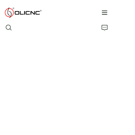
வீடு
தயாரிப்புகள்
கம்பெனி
கட்டளை
எங்களை தொடர்பு கொள்ளவும்
FAQ