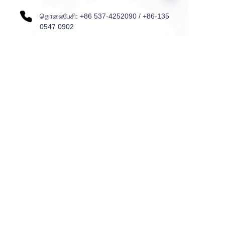
தொலைபேசி: +86 537-4252090 / +86-135
TAM
0547 0902
சேர்: N0.9 Quanxin Rd.,Sishui பொருளாதார
வளர்ச்சி மண்டலம்,Sishui,Shandong,China
பெயர்
அஞ்சல்
நாடு