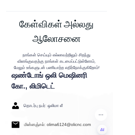
கேள்விகள் அல்லது
ஆலோசனை
நாங்கள் செய்யும் எல்லாவற்றிலும் சிறந்து
விளங்குவதற்கு நாங்கள் கடமைப்பட்டுள்ளோம்,
மேலும் உங்களுடன் பணியாற்ற எதிர்நோக்குகிறோம்!
ஷண்டோங் ஒலி மெஷினரி
கோ., லிமிடெட்
தொடர்பு நபர்: ஒலிமா லீ
மின்னஞ்சல்: olima6124@olicnc.com