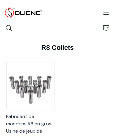
R8 Collets
Accueil
Produits
Société
Catalogue
Fabricant de
Contactez-nous
mandrins R8 en gros |
Usine de jeux de
FAQ