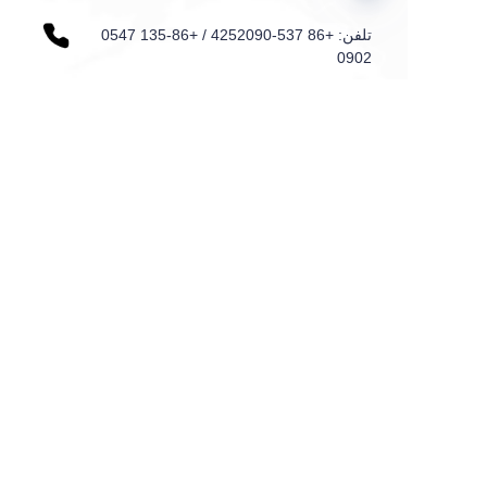
تلفن: +86 537-4252090 / +86-135 0547
FA
0902
اضافه کنید: خیابان کوانکسین N0.9، منطقه
توسعه اقتصادی سیشوی، سیشوی، شاندونگ،
چین
نام
ایمیل
کشور