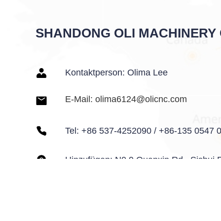
SHANDONG OLI MACHINERY C
Kontaktperson: Olima Lee
E-Mail: olima6124@olicnc.com
Tel: +86 537-4252090 / +86-135 0547 
Hinzufügen: N0.9 Quanxin Rd., Sishui
Sishui, Shandong, China