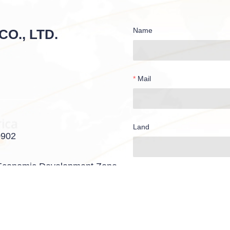
Name
O., LTD.
Mail
Land
0902
 Economic Development Zone,
Bemerkungen