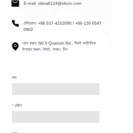
E-mail: olima6124@olicnc.com
টেলিফোন: +86 537-4252090 / +86-135 0547
0902
যোগ করুন: N0.9 Quanxin Rd., সিশুই অর্থনৈতিক
উন্নয়ন অঞ্চল, সিশুই, শানডং, চীন
নাম
মেইল