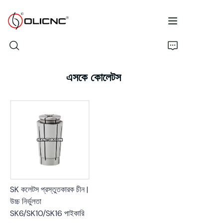
এসকে কোলেটস
বাড়ি
পণ্য
কোম্পানি
ক্যাটালগ
SK কলেটস প্রস্তুতকারক চীন |
আমাদের সাথে যোগাযোগ করুন
উচ্চ নির্ভুলতা
SK6/SK10/SK16 পাইকারি
FAQ